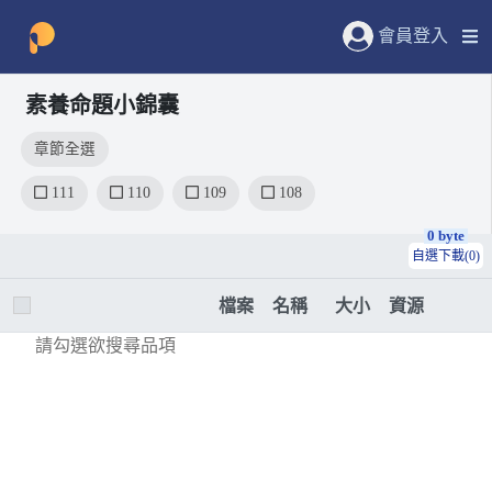
會員登入
素養命題小錦囊
章節全選
111
110
109
108
0 byte
自選下載(0)
檔案
名稱
大小
資源
請勾選欲搜尋品項