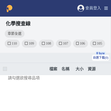
會員登入
化學搜查線
章節全選
110
109
108
107
106
105
0 byte
自選下載(0)
檔案
名稱
大小
資源
請勾選欲搜尋品項