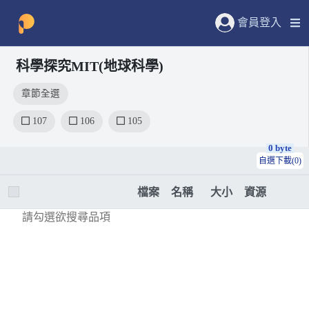
會員登入
科學探究MIT(地球科學)
章節全選
107
106
105
0 byte
自選下載(0)
檔案
名稱
大小
資源
請勾選欲搜尋品項